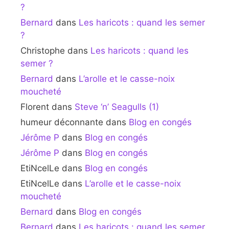
?
Bernard
dans
Les haricots : quand les semer
?
Christophe
dans
Les haricots : quand les
semer ?
Bernard
dans
L’arolle et le casse-noix
moucheté
Florent
dans
Steve ‘n’ Seagulls (1)
humeur déconnante
dans
Blog en congés
Jérôme P
dans
Blog en congés
Jérôme P
dans
Blog en congés
EtiNcelLe
dans
Blog en congés
EtiNcelLe
dans
L’arolle et le casse-noix
moucheté
Bernard
dans
Blog en congés
Bernard
dans
Les haricots : quand les semer