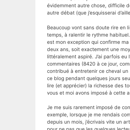
évidemment autre chose, difficile 
autre débat (que j’esquisserai d’ail
Beaucoup vont sans doute rire en lis
temps, à ralentir le rythme habituel.
est mon exception qui confirme ma no
deux ans, soit exactement une moye
littéralement aspiré. J’ai parfois e
commentaires (8420 à ce jour, comm
contribué à entretenir ce cheval un 
ce blog pendant quelques jours seule
lire (et apprécier) la richesse des 
vous et moi avons imposé à cette a
Je me suis rarement imposé de cont
exemple, lorsque je me rendais comp
depuis un mois, j’écrivais vite un a
pour ne pas que les quelques lecteur