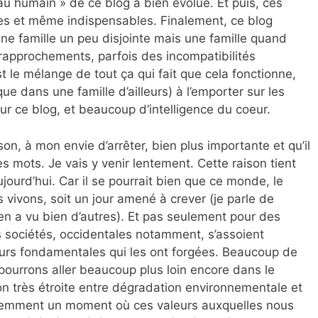
eau humain » de ce blog a bien évolué. Et puis, ces
res et même indispensables. Finalement, ce blog
ne famille un peu disjointe mais une famille quand
approchements, parfois des incompatibilités
 le mélange de tout ça qui fait que cela fonctionne,
ue dans une famille d’ailleurs) à l’emporter sur les
sur ce blog, et beaucoup d’intelligence du coeur.
son, à mon envie d’arrêter, bien plus importante et qu’il
es mots. Je vais y venir lentement. Cette raison tient
urd’hui. Car il se pourrait bien que ce monde, le
vivons, soit un jour amené à crever (je parle de
 en a vu bien d’autres). Et pas seulement pour des
 sociétés, occidentales notamment, s’assoient
leurs fondamentales qui les ont forgées. Beaucoup de
ourrons aller beaucoup plus loin encore dans le
ion très étroite entre dégradation environnementale et
videmment un moment où ces valeurs auxquelles nous