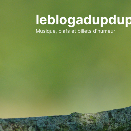
Aller
au
leblogadupdup
contenu
Musique, piafs et billets d'humeur