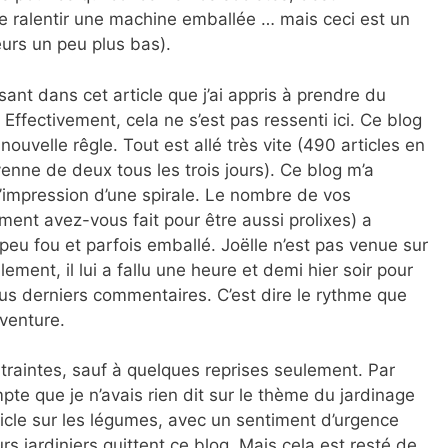
de ralentir une machine emballée … mais ceci est un
leurs un peu plus bas).
ant dans cet article que j’ai appris à prendre du
 Effectivement, cela ne s’est pas ressenti ici. Ce blog
uvelle rêgle. Tout est allé très vite (490 articles en
nne de deux tous les trois jours). Ce blog m’a
u l’impression d’une spirale. Le nombre de vos
ent avez-vous fait pour être aussi prolixes) a
peu fou et parfois emballé. Joëlle n’est pas venue sur
ment, il lui a fallu une heure et demi hier soir pour
tous derniers commentaires. C’est dire le rythme que
venture.
raintes, sauf à quelques reprises seulement. Par
te que je n’avais rien dit sur le thème du jardinage
rticle sur les légumes, avec un sentiment d’urgence
s jardiniers quittent ce blog. Mais cela est resté de