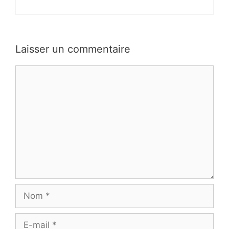
Laisser un commentaire
Commentaire
Nom
E-