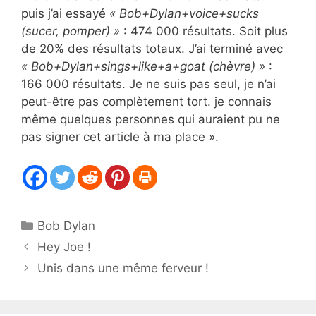
puis j’ai essayé
« Bob+Dylan+voice+sucks
(sucer, pomper) »
: 474 000 résultats. Soit plus
de 20% des résultats totaux. J’ai terminé avec
« Bob+Dylan+sings+like+a+goat (chèvre) »
:
166 000 résultats. Je ne suis pas seul, je n’ai
peut-être pas complètement tort. je connais
même quelques personnes qui auraient pu ne
pas signer cet article à ma place ».
Catégories
Bob Dylan
Hey Joe !
Unis dans une même ferveur !