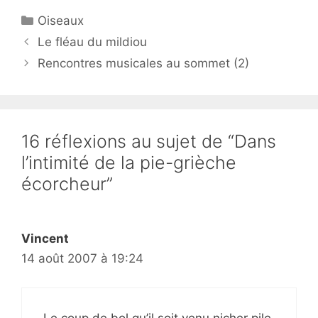
Catégories
Oiseaux
Le fléau du mildiou
Rencontres musicales au sommet (2)
16 réflexions au sujet de “Dans
l’intimité de la pie-grièche
écorcheur”
Vincent
14 août 2007 à 19:24
Le coup de bol qu’il soit venu nicher pile