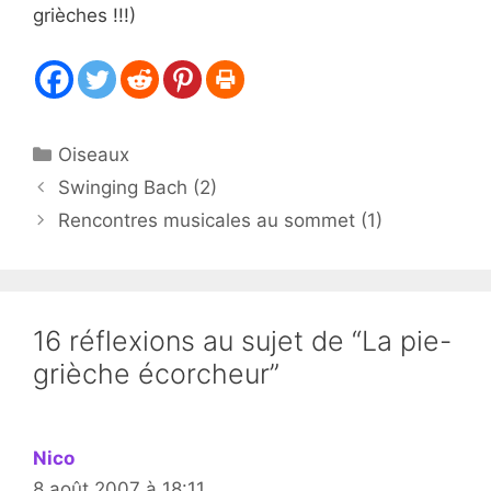
grièches !!!)
Catégories
Oiseaux
Swinging Bach (2)
Rencontres musicales au sommet (1)
16 réflexions au sujet de “La pie-
grièche écorcheur”
Nico
8 août 2007 à 18:11