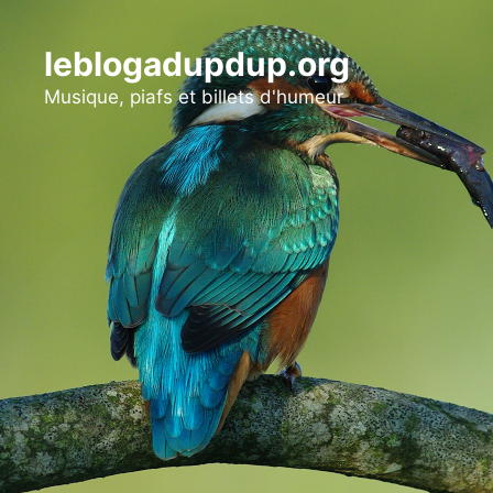
Aller
au
leblogadupdup.org
contenu
Musique, piafs et billets d'humeur