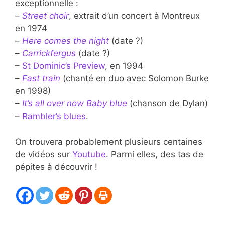
exceptionnelle :
–
Street choir
, extrait d’un concert à Montreux
en 1974
–
Here comes the night
(date ?)
–
Carrickfergus
(date ?)
–
St Dominic’s Preview
, en 1994
–
Fast train
(chanté en duo avec Solomon Burke
en 1998)
–
It’s all over now Baby blue
(chanson de Dylan)
–
Rambler’s blues
.
On trouvera probablement plusieurs centaines
de vidéos sur
Youtube
. Parmi elles, des tas de
pépites à découvrir !