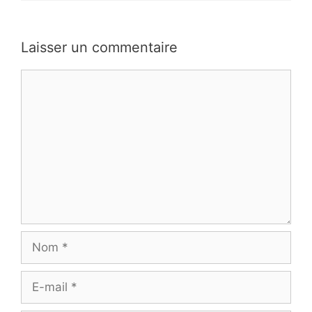
Laisser un commentaire
Commentaire
Nom
E-
mail