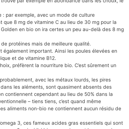
n trouve par exemple en abondance dans les choux, le
ce : par exemple, avec un mode de culture
nt que 8 mg de vitamine C au lieu de 30 mg pour la
 la Golden en bio on ira certes un peu au-delà des 8 mg
de protéines mais de meilleure qualité.
t également important. Ainsi les poules élevées en
olique et de vitamine B12.
choix, préfèrent la nourriture bio. C’est sûrement un
 probablement, avec les métaux lourds, les pires
r dans les aléments, sont quasiment absents des
 en contiennent cependant au lieu de 50% dans la
nventionnelle – tiens tiens, c’est quand même
des aliments non-bio ne contiennent aucun résidu de
d’omega 3, ces fameux acides gras essentiels qui sont