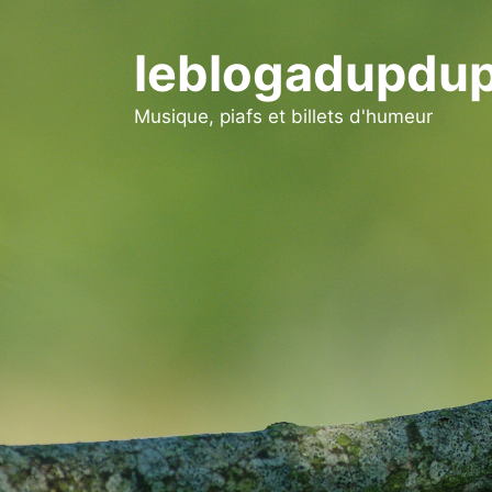
Aller
au
leblogadupdup
contenu
Musique, piafs et billets d'humeur