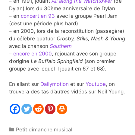
– en 1991, jouant
All along the Watchtower
(de
Dylan) lors du 30ème anniversaire de Dylan
– en
concert en 93
avec le groupe Pearl Jam
(c’est une période plus hard)
– en 2000, lors de la reconstitution (passagère)
du célèbre quatuor
Crosby, Stills, Nash & Young
avec la chanson
Southern
–
encore en 2000
, rejouant avec son groupe
d’origine
Le Buffalo Springfield
(son premier
groupe avec lequel il jouait en 67 et 68).
En allant sur
Dailymotion
et sur
Youtube
, on
trouvera des tas d’autres vidéos sur Neil Young.
Catégories
Petit dimanche musical