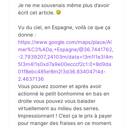
Je ne me souvenais même plus d’avoir
écrit cet article.
Vu du ciel, en Espagne, voilà ce que ça
donne :
https://www.google.com/maps/place/Al
mer%C3%ADa,+Espagne/@36.7441762,
-2.7939207,24103m/data=!3m1!1e3!4m
5!3m4!1s0xd7a9e00ecccf2c1:0x8d9da
01f8ebc485e!8m2!3d36.834047!4d-
2.4637136
Vous pouvez zoomer et après avoir
actionné le petit bonhomme en bas en
droite vous pouvez vous balader
virtuellement au milieu des serres.
Impressionnant ! C’est ça le prix à payer
pour manger des fraises en ce moment.