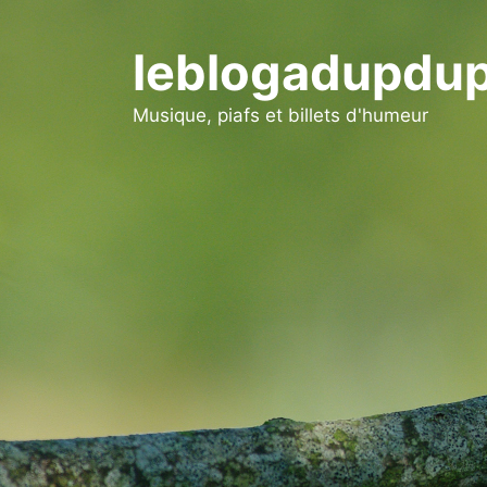
Aller
au
leblogadupdup
contenu
Musique, piafs et billets d'humeur