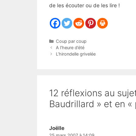
de les écouter ou de les lire !
Catégories
Coup par coup
A l’heure d’été
L’hirondelle grivelée
12 réflexions au suj
Baudrillard » et en 
Joëlle
25 mars 2007 à 14:09