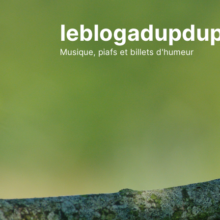
Aller
au
leblogadupdup
contenu
Musique, piafs et billets d'humeur