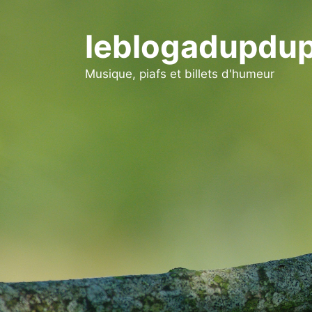
Aller
au
leblogadupdup
contenu
Musique, piafs et billets d'humeur