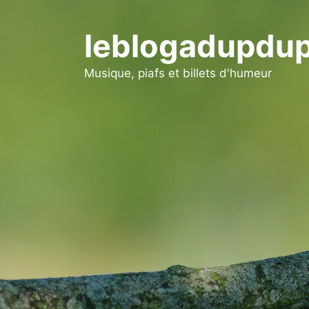
Aller
au
leblogadupdup
contenu
Musique, piafs et billets d'humeur