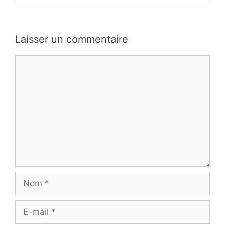
Laisser un commentaire
Commentaire
Nom
E-
mail