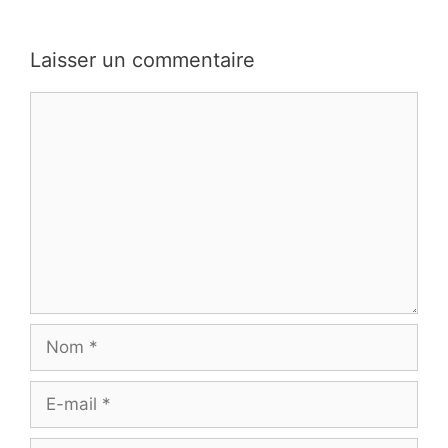
Laisser un commentaire
Commentaire
Nom
E-
mail