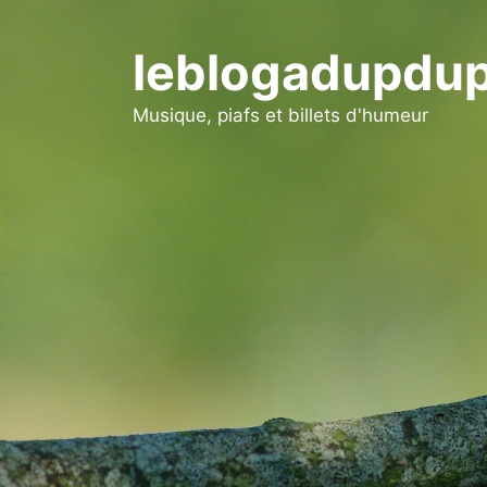
Aller
au
leblogadupdup
contenu
Musique, piafs et billets d'humeur