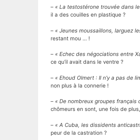
–
« La testostérone trouvée dans le
il a des couilles en plastique ?
–
« Jeunes moussaillons, larguez le
restant mou … !
–
« Echec des négociations entre Xa
ce qu’il avait dans le ventre ?
–
« Ehoud Olmert : Il n’y a pas de lim
non plus à la connerie !
–
« De nombreux groupes français o
chômeurs en sont, une fois de plus, 
–
« A Cuba, les dissidents anticastri
peur de la castration ?