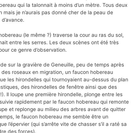
bereau qui la talonnait à moins d’un mètre. Tous deux
 mais je n’aurais pas donné cher de la peau de
é d’avance.
hobereau (le même ?) traverse la cour au ras du sol,
enait entre les serres. Les deux scènes ont été très
 pour ce genre d’observation.
ade sur la gravière de Geneuille, peu de temps après
d des roseaux en migration, un faucon hobereau
e les hirondelles qui tournoyaient au-dessus du plan
rustiques, des hirondelles de fenêtre ainsi que des
 !). Il loupe une première hirondelle, plonge entre les
ursuivie rapidement par le faucon hobereau qui remonte
oupe et replonge au milieu des arbres avant de quitter
n temps, le faucon hobereau me semble être un
l’épervier (qui s’arrête vite de chasser s’il a raté sa
re des forces).