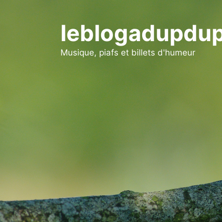
Aller
au
leblogadupdup
contenu
Musique, piafs et billets d'humeur