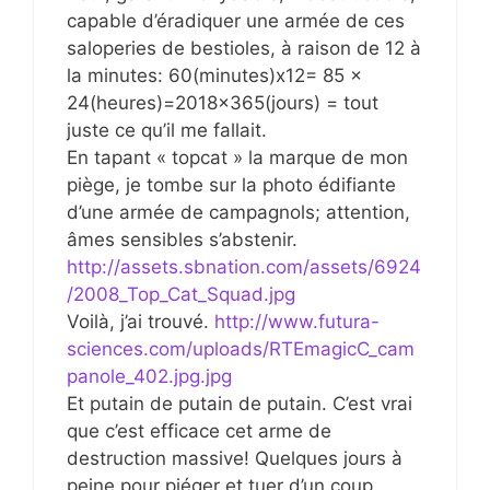
capable d’éradiquer une armée de ces
saloperies de bestioles, à raison de 12 à
la minutes: 60(minutes)x12= 85 x
24(heures)=2018×365(jours) = tout
juste ce qu’il me fallait.
En tapant « topcat » la marque de mon
piège, je tombe sur la photo édifiante
d’une armée de campagnols; attention,
âmes sensibles s’abstenir.
http://assets.sbnation.com/assets/6924
/2008_Top_Cat_Squad.jpg
Voilà, j’ai trouvé.
http://www.futura-
sciences.com/uploads/RTEmagicC_cam
panole_402.jpg.jpg
Et putain de putain de putain. C’est vrai
que c’est efficace cet arme de
destruction massive! Quelques jours à
peine pour piéger et tuer d’un coup,