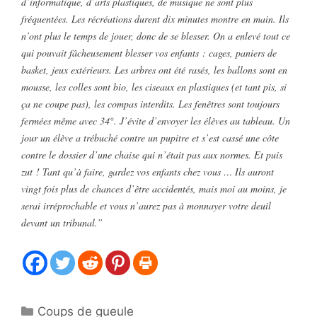
d’informatique, d’arts plastiques, de musique ne sont plus
fréquentées. Les récréations durent dix minutes montre en main. Ils
n’ont plus le temps de jouer, donc de se blesser. On a enlevé tout ce
qui pouvait fâcheusement blesser vos enfants : cages, paniers de
basket, jeux extérieurs. Les arbres ont été rasés, les ballons sont en
mousse, les colles sont bio, les ciseaux en plastiques (et tant pis, si
ça ne coupe pas), les compas interdits. Les fenêtres sont toujours
fermées même avec 34°. J’évite d’envoyer les élèves au tableau. Un
jour un élève a trébuché contre un pupitre et s’est cassé une côte
contre le dossier d’une chaise qui n’était pas aux normes. Et puis
zut ! Tant qu’à faire, gardez vos enfants chez vous … Ils auront
vingt fois plus de chances d’être accidentés, mais moi au moins, je
serai irréprochable et vous n’aurez pas à monnayer votre deuil
devant un tribunal.”
Catégories
Coups de gueule