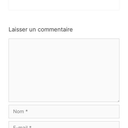
Laisser un commentaire
Commentaire
Nom
E-