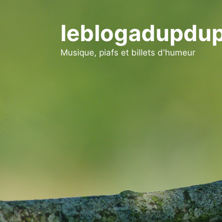
Aller
au
leblogadupdup
contenu
Musique, piafs et billets d'humeur