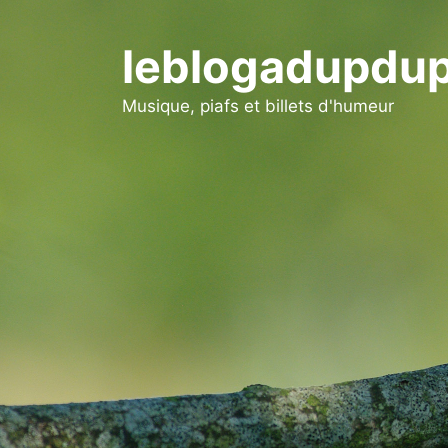
Aller
au
leblogadupdup
contenu
Musique, piafs et billets d'humeur