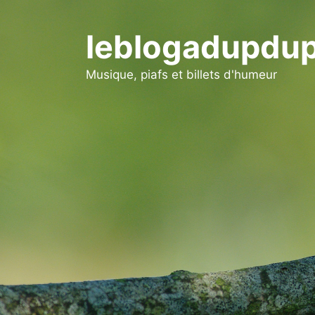
Aller
au
leblogadupdup
contenu
Musique, piafs et billets d'humeur