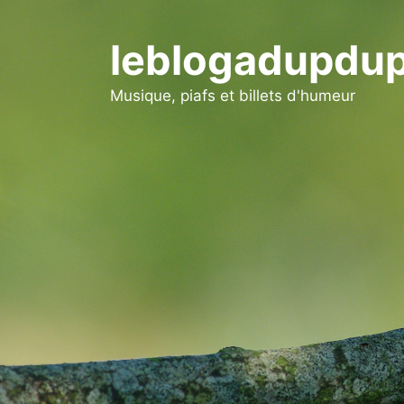
Aller
au
leblogadupdup
contenu
Musique, piafs et billets d'humeur