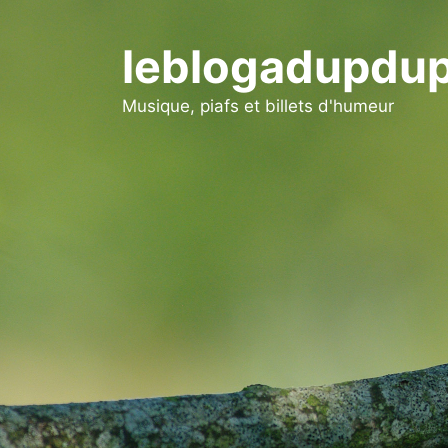
Aller
au
leblogadupdup
contenu
Musique, piafs et billets d'humeur