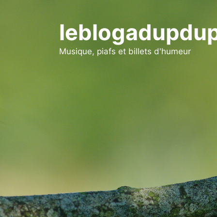
Aller
au
leblogadupdup
contenu
Musique, piafs et billets d'humeur