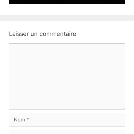
Laisser un commentaire
Commentaire
Nom
E-