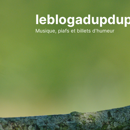
Aller
au
leblogadupdup
contenu
Musique, piafs et billets d'humeur