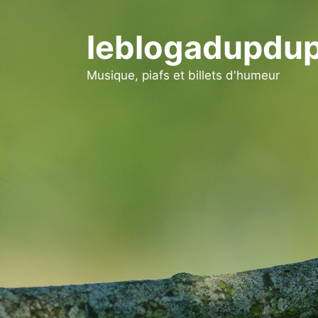
Aller
au
leblogadupdup
contenu
Musique, piafs et billets d'humeur