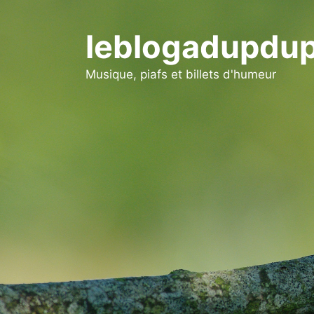
Aller
au
leblogadupdup
contenu
Musique, piafs et billets d'humeur