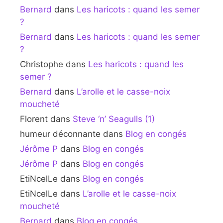
Bernard
dans
Les haricots : quand les semer
?
Bernard
dans
Les haricots : quand les semer
?
Christophe
dans
Les haricots : quand les
semer ?
Bernard
dans
L’arolle et le casse-noix
moucheté
Florent
dans
Steve ‘n’ Seagulls (1)
humeur déconnante
dans
Blog en congés
Jérôme P
dans
Blog en congés
Jérôme P
dans
Blog en congés
EtiNcelLe
dans
Blog en congés
EtiNcelLe
dans
L’arolle et le casse-noix
moucheté
Bernard
dans
Blog en congés