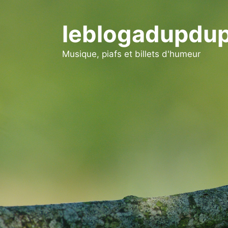
Aller
au
leblogadupdup
contenu
Musique, piafs et billets d'humeur