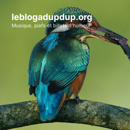
Aller
au
leblogadupdup.org
contenu
Musique, piafs et billets d'humeur