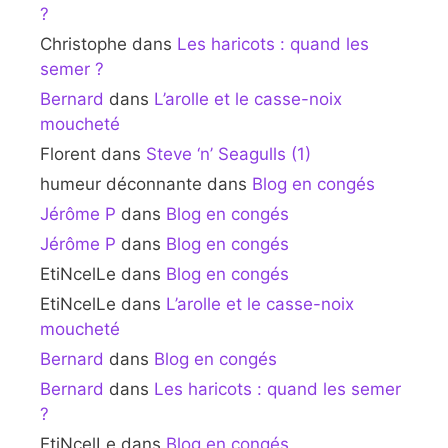
?
Christophe
dans
Les haricots : quand les
semer ?
Bernard
dans
L’arolle et le casse-noix
moucheté
Florent
dans
Steve ‘n’ Seagulls (1)
humeur déconnante
dans
Blog en congés
Jérôme P
dans
Blog en congés
Jérôme P
dans
Blog en congés
EtiNcelLe
dans
Blog en congés
EtiNcelLe
dans
L’arolle et le casse-noix
moucheté
Bernard
dans
Blog en congés
Bernard
dans
Les haricots : quand les semer
?
EtiNcelLe
dans
Blog en congés