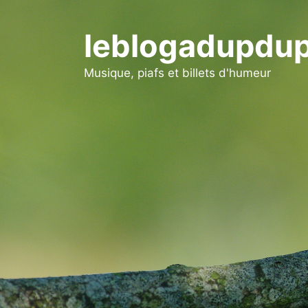
Aller
au
leblogadupdup
contenu
Musique, piafs et billets d'humeur