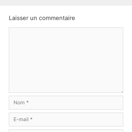
Laisser un commentaire
Commentaire
Nom
E-
mail