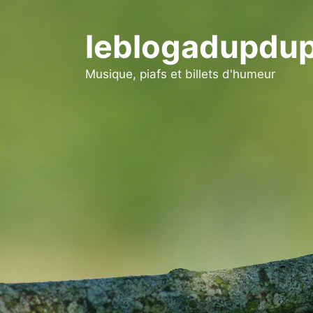
Aller
au
leblogadupdup
contenu
Musique, piafs et billets d'humeur