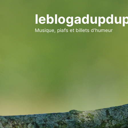
Aller
au
leblogadupdup
contenu
Musique, piafs et billets d'humeur