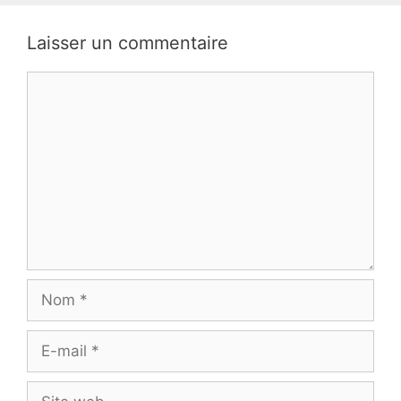
Laisser un commentaire
Commentaire
Nom
E-
mail
Site