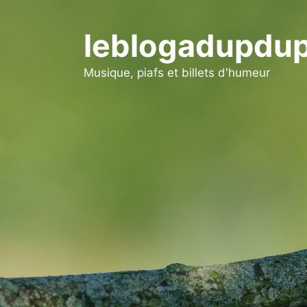
Aller
au
leblogadupdup
contenu
Musique, piafs et billets d'humeur