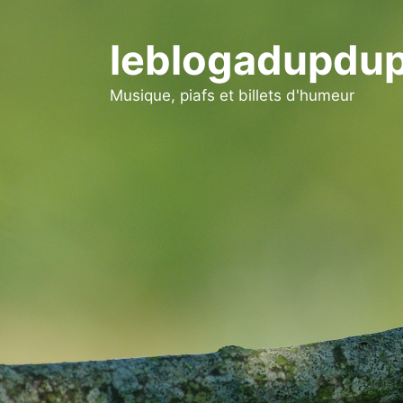
Aller
au
leblogadupdup
contenu
Musique, piafs et billets d'humeur