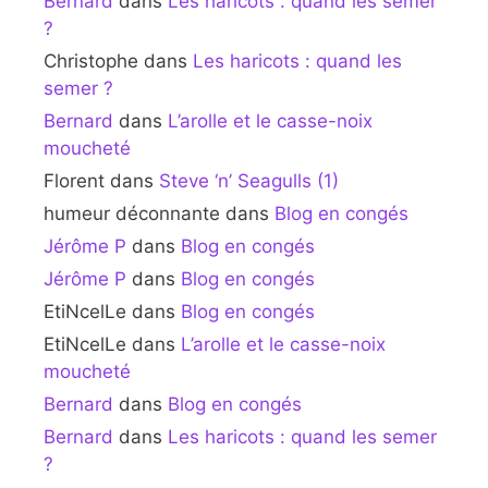
Bernard
dans
Les haricots : quand les semer
?
Christophe
dans
Les haricots : quand les
semer ?
Bernard
dans
L’arolle et le casse-noix
moucheté
Florent
dans
Steve ‘n’ Seagulls (1)
humeur déconnante
dans
Blog en congés
Jérôme P
dans
Blog en congés
Jérôme P
dans
Blog en congés
EtiNcelLe
dans
Blog en congés
EtiNcelLe
dans
L’arolle et le casse-noix
moucheté
Bernard
dans
Blog en congés
Bernard
dans
Les haricots : quand les semer
?