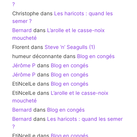
?
Christophe
dans
Les haricots : quand les
semer ?
Bernard
dans
L’arolle et le casse-noix
moucheté
Florent
dans
Steve ‘n’ Seagulls (1)
humeur déconnante
dans
Blog en congés
Jérôme P
dans
Blog en congés
Jérôme P
dans
Blog en congés
EtiNcelLe
dans
Blog en congés
EtiNcelLe
dans
L’arolle et le casse-noix
moucheté
Bernard
dans
Blog en congés
Bernard
dans
Les haricots : quand les semer
?
EtiNcelLe
dans
Blog en congés