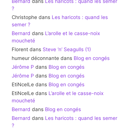
Bernard
dans
Les haricots : quand les semer
?
Christophe
dans
Les haricots : quand les
semer ?
Bernard
dans
L’arolle et le casse-noix
moucheté
Florent
dans
Steve ‘n’ Seagulls (1)
humeur déconnante
dans
Blog en congés
Jérôme P
dans
Blog en congés
Jérôme P
dans
Blog en congés
EtiNcelLe
dans
Blog en congés
EtiNcelLe
dans
L’arolle et le casse-noix
moucheté
Bernard
dans
Blog en congés
Bernard
dans
Les haricots : quand les semer
?