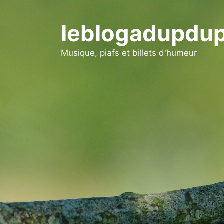
Aller
au
leblogadupdup
contenu
Musique, piafs et billets d'humeur