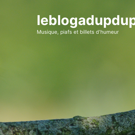
Aller
au
leblogadupdup
contenu
Musique, piafs et billets d'humeur