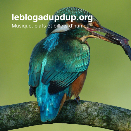
Aller
au
leblogadupdup.org
contenu
Musique, piafs et billets d'humeur