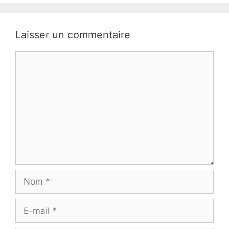
Laisser un commentaire
Commentaire
Nom
E-
mail