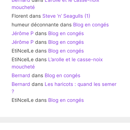
Bernard
dans
L’arolle et le casse-noix
moucheté
Florent
dans
Steve ‘n’ Seagulls (1)
humeur déconnante
dans
Blog en congés
Jérôme P
dans
Blog en congés
Jérôme P
dans
Blog en congés
EtiNcelLe
dans
Blog en congés
EtiNcelLe
dans
L’arolle et le casse-noix
moucheté
Bernard
dans
Blog en congés
Bernard
dans
Les haricots : quand les semer
?
EtiNcelLe
dans
Blog en congés