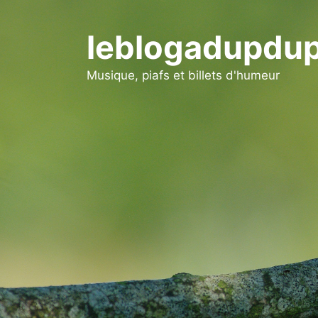
Aller
au
leblogadupdup
contenu
Musique, piafs et billets d'humeur